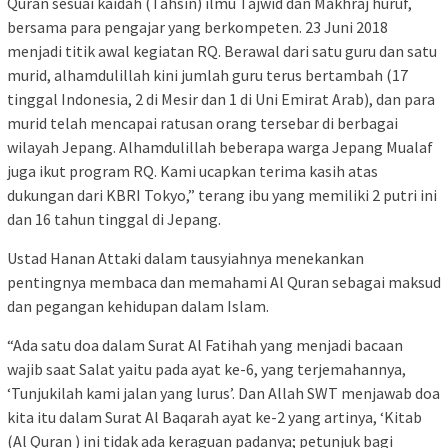
Quran sesuai kaidah (Tahsin) ilmu Tajwid dan Makhraj huruf,
bersama para pengajar yang berkompeten. 23 Juni 2018
menjadi titik awal kegiatan RQ. Berawal dari satu guru dan satu
murid, alhamdulillah kini jumlah guru terus bertambah (17
tinggal Indonesia, 2 di Mesir dan 1 di Uni Emirat Arab), dan para
murid telah mencapai ratusan orang tersebar di berbagai
wilayah Jepang. Alhamdulillah beberapa warga Jepang Mualaf
juga ikut program RQ. Kami ucapkan terima kasih atas
dukungan dari KBRI Tokyo,” terang ibu yang memiliki 2 putri ini
dan 16 tahun tinggal di Jepang.
Ustad Hanan Attaki dalam tausyiahnya menekankan
pentingnya membaca dan memahami Al Quran sebagai maksud
dan pegangan kehidupan dalam Islam.
“Ada satu doa dalam Surat Al Fatihah yang menjadi bacaan
wajib saat Salat yaitu pada ayat ke-6, yang terjemahannya,
‘Tunjukilah kami jalan yang lurus’. Dan Allah SWT menjawab doa
kita itu dalam Surat Al Baqarah ayat ke-2 yang artinya, ‘Kitab
(Al Quran ) ini tidak ada keraguan padanya; petunjuk bagi