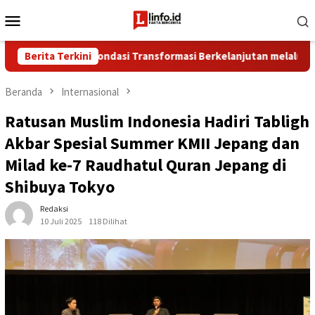
Loncat
Menu
ke
Mobile
konten
ta Perkuat Fondasi Transformasi Berkelanjutan melalui Investas
Berita Terkini
Beranda
Internasional
Ratusan Muslim Indonesia Hadiri Tabligh
Akbar Spesial Summer KMII Jepang dan
Milad ke-7 Raudhatul Quran Jepang di
Shibuya Tokyo
Redaksi
10 Juli 2025
118 Dilihat