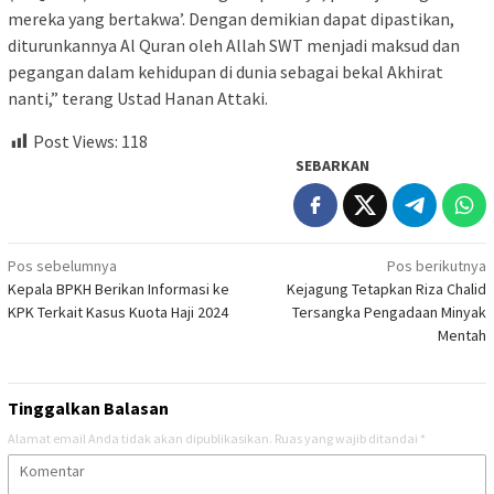
mereka yang bertakwa’. Dengan demikian dapat dipastikan,
diturunkannya Al Quran oleh Allah SWT menjadi maksud dan
pegangan dalam kehidupan di dunia sebagai bekal Akhirat
nanti,” terang Ustad Hanan Attaki.
Post Views:
118
SEBARKAN
Navigasi
Pos sebelumnya
Pos berikutnya
Kepala BPKH Berikan Informasi ke
Kejagung Tetapkan Riza Chalid
pos
KPK Terkait Kasus Kuota Haji 2024
Tersangka Pengadaan Minyak
Mentah
Tinggalkan Balasan
Alamat email Anda tidak akan dipublikasikan.
Ruas yang wajib ditandai
*