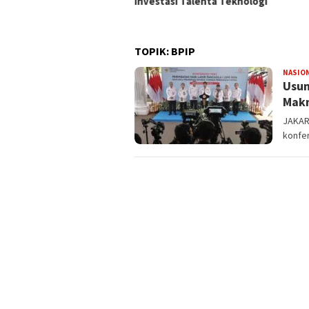
Investasi Talenta Teknologi
TOPIK:
BPIP
NASIO
Usun
Makn
JAKAR
konfe