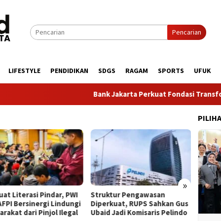
Pencarian
LIFESTYLE
PENDIDIKAN
SDGS
RAGAM
SPORTS
UFUK
Bank Jakarta Perkuat Fondasi Transformasi
PILIH
»
at Literasi Pindar, PWI
​Struktur Pengawasan
BPKH 
AFPI Bersinergi Lindungi
Diperkuat, RUPS Sahkan Gus
Layana
rakat dari Pinjol Ilegal
Ubaid Jadi Komisaris Pelindo
Lewat