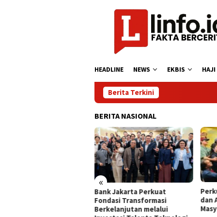
Loncat
ke
konten
HEADLINE
NEWS
EKBIS
HAJI
Berita Terkini
BERITA NASIONAL
«
 OSES Mulai Injeksi
Perku
Bank Jakarta Perkuat
imer Lepas Pantai
dan 
Fondasi Transformasi
tama di Indonesia
Masya
Berkelanjutan melalui