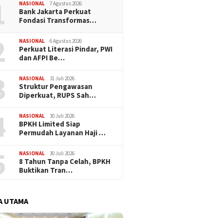
1
Haji
NASIONAL
7 Agustus 2026
Bank Jakarta Perkuat
Fondasi Transformas…
2
NASIONAL
6 Agustus 2026
Perkuat Literasi Pindar, PWI
dan AFPI Be…
3
NASIONAL
31 Juli 2026
​Struktur Pengawasan
Diperkuat, RUPS Sah…
4
NASIONAL
30 Juli 2026
BPKH Limited Siap
Permudah Layanan Haji …
5
NASIONAL
30 Juli 2026
​8 Tahun Tanpa Celah, BPKH
Buktikan Tran…
A UTAMA