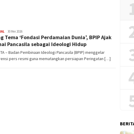
2026
NAL
Redaksi
30 Mei 2026
g Tema ‘Fondasi Perdamaian Dunia’, BPIP Ajak
ai Pancasila sebagai Ideologi Hidup
TA – Badan Pembinaan Ideologi Pancasila (BPIP) menggelar
rensi pers resmi guna mematangkan persiapan Peringatan […]
BERIT