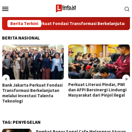
Loncat
Menu
ke
Mobile
konten
Bank Jakarta Perkuat Fondasi Transformasi Berkelanjutan melalui
Berita Terkini
BERITA NASIONAL
«
»
Perkuat Literasi Pindar, PWI
Bank Jakarta Perkuat Fondasi
dan AFPI Bersinergi Lindungi
Transformasi Berkelanjutan
Masyarakat dari Pinjol Ilegal
melalui Investasi Talenta
Teknologi
TAG:
PENYEGELAN
Pemkot Bogor Segel Cafe Melanggar Aturan,