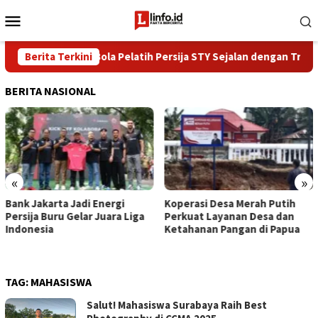
Loncat
Menu
ke
Mobile
konten
Filosofi Sepak Bola Pelatih Persija STY Sejalan dengan Transfor
Berita Terkini
BERITA NASIONAL
«
»
Bank Jakarta Jadi Energi
Koperasi Desa Merah Putih
Persija Buru Gelar Juara Liga
Perkuat Layanan Desa dan
Indonesia
Ketahanan Pangan di Papua
TAG:
MAHASISWA
Salut! Mahasiswa Surabaya Raih Best