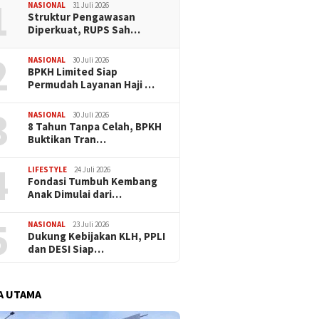
1
Halal Oktober 2026
Ekonomi
NASIONAL
31 Juli 2026
Inovasi 
​Struktur Pengawasan
Diperkuat, RUPS Sah…
2
NASIONAL
30 Juli 2026
BPKH Limited Siap
Permudah Layanan Haji …
3
NASIONAL
30 Juli 2026
​8 Tahun Tanpa Celah, BPKH
Buktikan Tran…
4
LIFESTYLE
24 Juli 2026
Fondasi Tumbuh Kembang
Anak Dimulai dari…
5
NASIONAL
23 Juli 2026
Dukung Kebijakan KLH, PPLI
dan DESI Siap…
A UTAMA