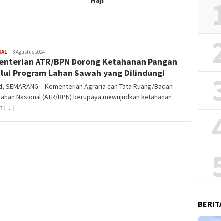
Haji
NAL
Redaksi
3 Agustus 2024
nterian ATR/BPN Dorong Ketahanan Pangan
lui Program Lahan Sawah yang Dilindungi
.id, SEMARANG – Kementerian Agraria dan Tata Ruang/Badan
nahan Nasional (ATR/BPN) berupaya mewujudkan ketahanan
n […]
BERIT