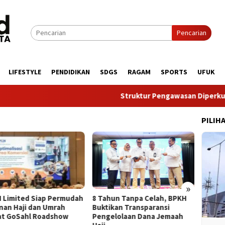
Pencarian
LIFESTYLE
PENDIDIKAN
SDGS
RAGAM
SPORTS
UFUK
​Struktur Pengawasan Diperkuat, RUP
PILIH
»
 Limited Siap Permudah
Dukung
​8 Tahun Tanpa Celah, BPKH
nan Haji dan Umrah
dan DE
Buktikan Transparansi
t GoSahl Roadshow
Kepatu
Pengelolaan Dana Jemaah