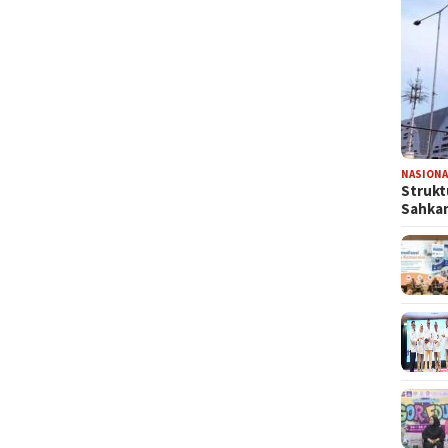
NASIONA
​Struk
Sahka