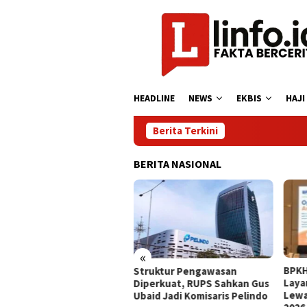
Loncat
ke
konten
HEADLINE
NEWS
EKBIS
HAJI
Berita Terkini
BERITA NASIONAL
«
trans Iftitah: Ayah
BPKH
​Struktur Pengawasan
gan Hanya Hadir di
Laya
Diperkuat, RUPS Sahkan Gus
ah, Tapi Hadir di Hati
Lewa
Ubaid Jadi Komisaris Pelindo