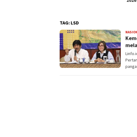
ak
2026
TAG:
LSD
NASIO
Keme
mela
Linfo
Perta
panga