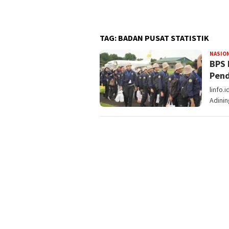
 Kepercayaan Diri Anak
TAG:
BADAN PUSAT STATISTIK
NASIO
BPS 
Pend
linfo.
Adini