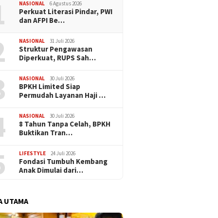
1
Halal O
NASIONAL
6 Agustus 2026
Perkuat Literasi Pindar, PWI
dan AFPI Be…
2
NASIONAL
31 Juli 2026
​Struktur Pengawasan
Diperkuat, RUPS Sah…
3
NASIONAL
30 Juli 2026
BPKH Limited Siap
Permudah Layanan Haji …
4
NASIONAL
30 Juli 2026
​8 Tahun Tanpa Celah, BPKH
Buktikan Tran…
5
LIFESTYLE
24 Juli 2026
Fondasi Tumbuh Kembang
Anak Dimulai dari…
A UTAMA