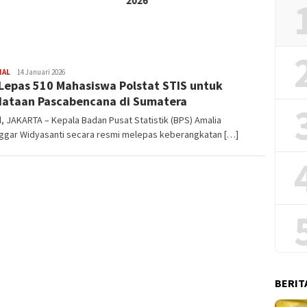
2026
Haji
NAL
Redaksi
14 Januari 2026
Lepas 510 Mahasiswa Polstat STIS untuk
ataan Pascabencana di Sumatera
id, JAKARTA – Kepala Badan Pusat Statistik (BPS) Amalia
nggar Widyasanti secara resmi melepas keberangkatan […]
BERIT