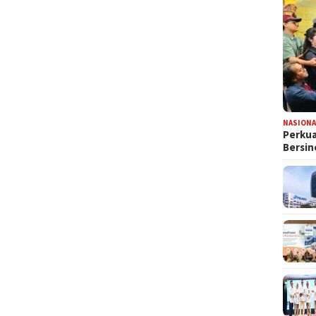
NASIONA
Perkua
Bersin