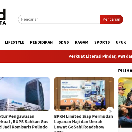
Pencarian
LIFESTYLE
PENDIDIKAN
SDGS
RAGAM
SPORTS
UFUK
Perkuat Literasi Pindar, PWI dan AFPI B
PILIH
»
uktur Pengawasan
BPKH Limited Siap Permudah
​8 Tah
rkuat, RUPS Sahkan Gus
Layanan Haji dan Umrah
Buktik
d Jadi Komisaris Pelindo
Lewat GoSahl Roadshow
Penge