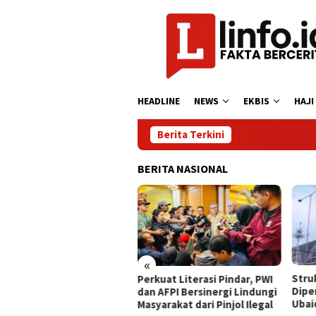
Loncat
ke
konten
HEADLINE
NEWS
EKBIS
HAJI
Berita Terkini
BERITA NASIONAL
«
rytelling Competition
​Str
Perkuat Literasi Pindar, PWI
k Jakarta Semarakkan
Dipe
dan AFPI Bersinergi Lindungi
 2026, Asah Kreativitas
Ubai
Masyarakat dari Pinjol Ilegal